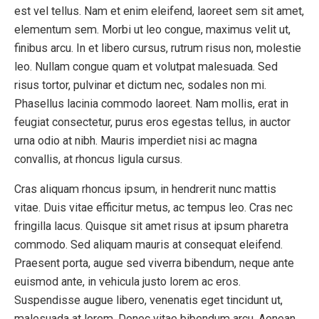
est vel tellus. Nam et enim eleifend, laoreet sem sit amet,
elementum sem. Morbi ut leo congue, maximus velit ut,
finibus arcu. In et libero cursus, rutrum risus non, molestie
leo. Nullam congue quam et volutpat malesuada. Sed
risus tortor, pulvinar et dictum nec, sodales non mi.
Phasellus lacinia commodo laoreet. Nam mollis, erat in
feugiat consectetur, purus eros egestas tellus, in auctor
urna odio at nibh. Mauris imperdiet nisi ac magna
convallis, at rhoncus ligula cursus.
Cras aliquam rhoncus ipsum, in hendrerit nunc mattis
vitae. Duis vitae efficitur metus, ac tempus leo. Cras nec
fringilla lacus. Quisque sit amet risus at ipsum pharetra
commodo. Sed aliquam mauris at consequat eleifend.
Praesent porta, augue sed viverra bibendum, neque ante
euismod ante, in vehicula justo lorem ac eros.
Suspendisse augue libero, venenatis eget tincidunt ut,
malesuada at lorem. Donec vitae bibendum arcu. Aenean